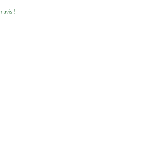
 avis !
as