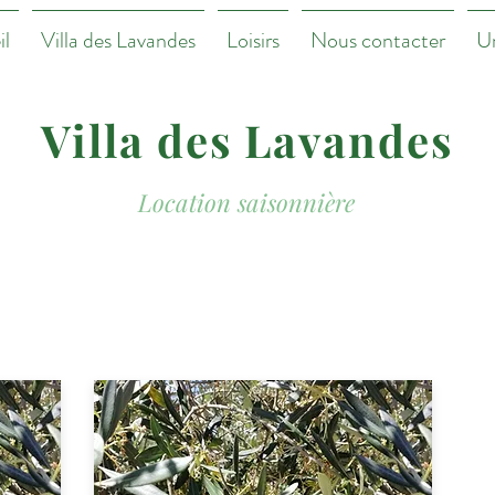
il
Villa des Lavandes
Loisirs
Nous contacter
Un
Villa
des Lavandes
Location saisonnière
arifs pour les deux vill
(28 mai au 1er octobre 2022)