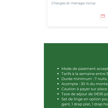
Charges et ménage inclus
Mode de paiement accepté
Tarifs à la semaine entre 
Durée minimum : 7 nuits.
Acompte : 30 % du montant
Caution à payer sur place 
Taxe de séjour de 0€95 pa
Set de linge en option pour
gant, 1 drap plat, 1 drap hou