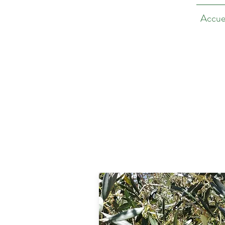
Accue
T